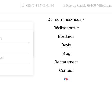
+33 (0)4 37 43 61 86
5 Rue du Canal, 69100 Villeurban
Qui sommes-nous
Réalisations
Bordures
in
Devis
Blog
ain
Recrutement
Contact