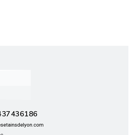
 37 43 61 86
esetainsdelyon.com
éo