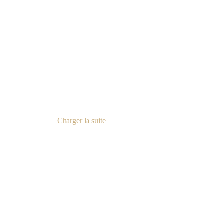
e W102
Bordure W104
Charger la suite