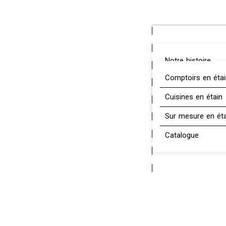
contenu
principal
Notre histoire
Comptoirs en éta
L’équipe
Cuisines en étain
L’étain
Sur mesure en ét
Catalogue